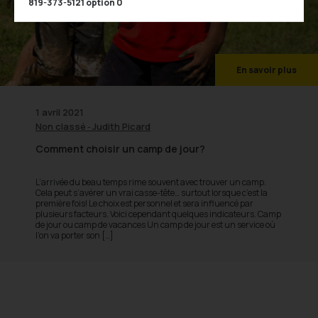
819-373-5121 option 0
En savoir plus
1 avril 2021
Non classé
Judith Picard
-
Comment choisir un camp de jour?
L’arrivée du beau temps rime souvent avec trouver un camp.
Cela peut s’avérer un vrai casse-tête… surtout lorsque c’est la
première fois! Le choix est personnel et sera influencé par
plusieurs facteurs. Voici cependant quelques indicateurs. Camp
de jour ou camp de vacances Un camp de jour est un service où
l’on va porter son […]