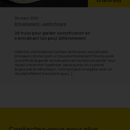
En savoir plus
30 mars 2021
Entraînement
Judith Picard
-
26 trucs pour garder sa motivation en
s’entraînant (un peu) différemment
Cette fois, c’est la bonne! Combien de fois avez-vous dit cette
phrase en commençant un nouvel entrainement? Pourquoi est-
ce si difficile de garder sa motivation de manière constante? Vous
voulez une de mon hypothèse : parce que qu’on s’y prend
toujours de la même façon. Comment peut-on espérer avoir un
résultat différent si le chemin que […]
Contactez-nous pour plus