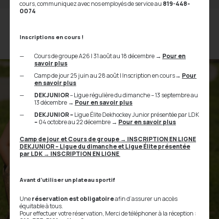
cours, communiquez avec nos employés de service au
819-448-
0074
Inscriptions en cours !
Cours de groupe A26 | 31 août au 18 décembre
→
Pour en
savoir plus
Camp de jour 25 juin au 28 août | Inscription en cours
→
Pour
en savoir plus
DEKJUNIOR
– Ligue régulière du dimanche – 13 septembre au
13 décembre
→
Pour en savoir plus
DEKJUNIOR –
Ligue Élite Dekhockey Junior présentée par LDK
–
04 octobre au 22 décembre
→
Pour en savoir plus
Camp de jour et Cours de groupe
→
INSCRIPTION EN LIGNE
DEKJUNIOR – Ligue du dimanche et Ligue Élite présentée
par LDK
→ INSCRIPTION EN LIGNE
Avant d’utiliser un plateau sportif
Une
réservation est obligatoire
afin d’assurer un accès
équitable à tous.
Pour effectuer votre réservation, Merci de téléphoner à la réception :