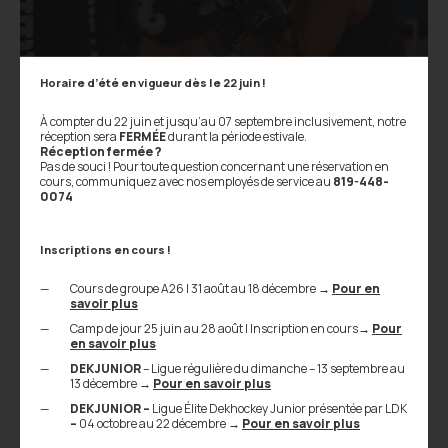
Horaire d’été en vigueur dès le 22 juin !
À compter du 22 juin et jusqu’au 07 septembre inclusivement, notre
réception sera
FERMÉE
durant la période estivale.
Réception fermée ?
Pas de souci ! Pour toute question concernant une réservation en
cours, communiquez avec nos employés de service au
819-448-
0074
Inscriptions en cours !
Circuit musculaire (Kinesis®)
Cours de groupe A26 | 31 août au 18 décembre
→
Pour en
savoir plus
Camp de jour 25 juin au 28 août | Inscription en cours
→
Pour
en savoir plus
DEKJUNIOR
– Ligue régulière du dimanche – 13 septembre au
13 décembre
→
Pour en savoir plus
DEKJUNIOR –
Ligue Élite Dekhockey Junior présentée par LDK
–
04 octobre au 22 décembre
→
Pour en savoir plus