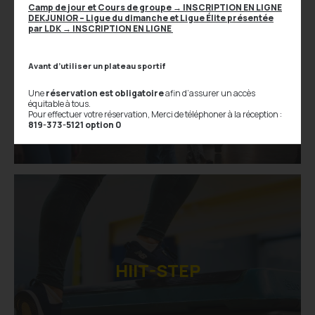
Camp de jour et Cours de groupe
→
INSCRIPTION EN LIGNE
DEKJUNIOR – Ligue du dimanche et Ligue Élite présentée
par LDK
→ INSCRIPTION EN LIGNE
Danse Country | MAB
Avant d’utiliser un plateau sportif
Une
réservation est obligatoire
afin d’assurer un accès
équitable à tous.
Pour effectuer votre réservation, Merci de téléphoner à la réception :
819-373-5121 option 0
HIIT-STEP