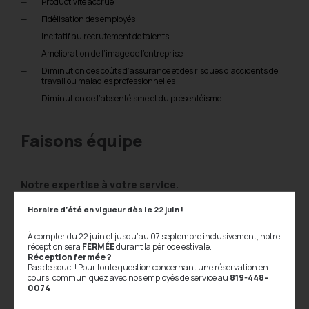
Productivité accrue
Fidélisation des employés
Incitatif au recrutement de talents
Amélioration de l’image de l’entreprise
Diminution des coûts d’assurance et des risques d’accidents de
travail ou maladies professionnelles
Diminution de l’absentéisme et du présentéisme
Faisons équipe
Notre expertise à votre service.
Horaire d’été en vigueur dès le 22 juin !
Évaluation de la condition physique
Plan d’entraînement personnalisé individuel
À compter du 22 juin et jusqu’au 07 septembre inclusivement, notre
réception sera
FERMÉE
durant la période estivale.
Entraînement de groupe en entreprise
Réception fermée ?
Pas de souci ! Pour toute question concernant une réservation en
Entraînement de groupe au Complexe sportif
cours, communiquez avec nos employés de service au
819-448-
Cours de groupe variés (cardio-musculaire, vélo-fit, yoga actif,
0074
initiation à la course à pied, TRX, TABATA, Zumba, Pound fit,
marche active)