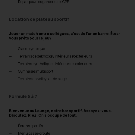
Repas pour les garderies et CPE
Location de plateau sportif
Jouer un match entre collègues, c’est de l’or en barre.
Êtes-
vous prêts pour le jeu?
Glace olympique
Terrains de dekhockey intérieurs et extérieurs
Terrains synthétiques intérieurs et extérieurs
Gymnases multisport
Terrains en volleyball de plage
Formule 5 à 7
Bienvenue au Lounge, notre bar sportif. Assoyez-vous.
Discutez. Riez.
On s’occupe de tout.
Écrans sportifs
Menu casse-croûte