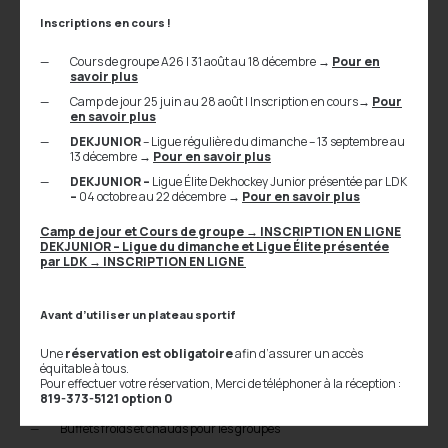
Inscriptions en cours !
Vos goûts. Votre horaire. Notre flexibilité.
Cours de groupe A26 | 31 août au 18 décembre
→
Pour en
savoir plus
Camp de jour 25 juin au 28 août | Inscription en cours
→
Pour
Séances de 30, 45 ou 60 minutes
en savoir plus
Services hebdomadaires, bimensuels ou mensuels
DEKJUNIOR
– Ligue régulière du dimanche – 13 septembre au
Plages horaires de votre choix
13 décembre
→
Pour en savoir plus
DEKJUNIOR –
Ligue Élite Dekhockey Junior présentée par LDK
–
04 octobre au 22 décembre
→
Pour en savoir plus
Services connexes en
Camp de jour et Cours de groupe
→
INSCRIPTION EN LIGNE
entreprise
DEKJUNIOR – Ligue du dimanche et Ligue Élite présentée
par LDK
→ INSCRIPTION EN LIGNE
Traiteur et boîtes à lunch
Avant d’utiliser un plateau sportif
Une
réservation est obligatoire
afin d’assurer un accès
Notre restaurant-maison Le Dub’s n’en est pas à ses premiers
équitable à tous.
chaudrons.
Notre nutritionniste non plus.
Pour effectuer votre réservation, Merci de téléphoner à la réception :
819-373-5121 option 0
Boîtes à lunch individuelles
Buffets froids et chauds pour les groupes