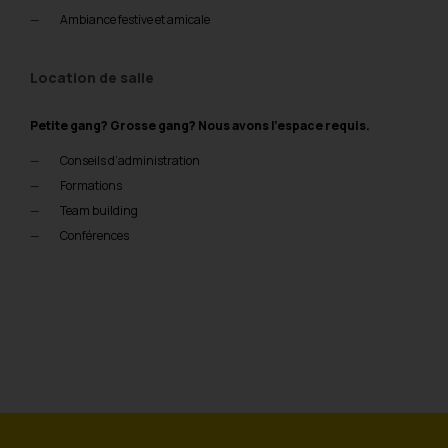
Ambiance festive et amicale
Location de salle
Petite gang? Grosse gang? Nous avons l’espace requis.
Conseils d’administration
Formations
Team building
Conférences