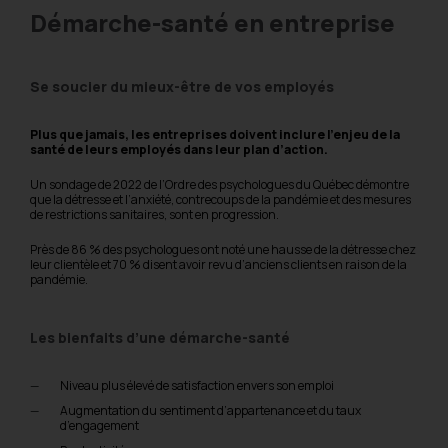
Démarche-santé en entreprise
Se soucier du mieux-être de vos employés
Plus que jamais, les entreprises doivent inclure l’enjeu de la
santé de leurs employés dans leur plan d’action.
Un sondage de 2022 de l’Ordre des psychologues du Québec démontre
que la détresse et l’anxiété, contrecoups de la pandémie et des mesures
de restrictions sanitaires, sont en progression.
Près de 86 % des psychologues ont noté une hausse de la détresse chez
leur clientèle et 70 % disent avoir revu d’anciens clients en raison de la
pandémie.
Les bienfaits d’une démarche-santé
Niveau plus élevé de satisfaction envers son emploi
Augmentation du sentiment d’appartenance et du taux
d’engagement