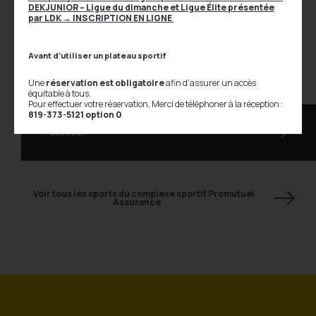
DEKJUNIOR – Ligue du dimanche et Ligue Élite présentée
par LDK
→ INSCRIPTION EN LIGNE
Sports ou cours pratiqués sur ce
Avant d’utiliser un plateau sportif
plateau
Une
réservation est obligatoire
afin d’assurer un accès
équitable à tous.
Pour effectuer votre réservation, Merci de téléphoner à la réception :
819-373-5121 option 0
Baseball
Voir tous les sports du complexe sportif Promutuel
Assurance