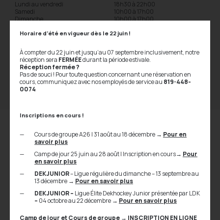
Lundi au vendredi
18h30 à 22h00
Samedi
10h00 à 17h00
Dimanche
10h00 à 17h00
Horaire d’été en vigueur dès le 22 juin !
Coûts de réservation
À compter du 22 juin et jusqu’au 07 septembre inclusivement, notre
réception sera
FERMÉE
durant la période estivale.
Réception fermée ?
Contactez Baseball CRM pour la
Pas de souci ! Pour toute question concernant une réservation en
tarification
cours, communiquez avec nos employés de service au
819-448-
0074
Inscriptions en cours !
Cours de groupe A26 | 31 août au 18 décembre
→
Pour en
savoir plus
Cages de frappeur opérée par
Camp de jour 25 juin au 28 août | Inscription en cours
→
Pour
Baseball CRM
en savoir plus
DEKJUNIOR
– Ligue régulière du dimanche – 13 septembre au
13 décembre
→
Pour en savoir plus
Nos cages de frappeurs, dont une avec lance-balles automatique,
disposent de monticules pour les lanceurs et de filet protecteur.
DEKJUNIOR –
Ligue Élite Dekhockey Junior présentée par LDK
–
04 octobre au 22 décembre
→
Pour en savoir plus
Les balles sont incluses pour l’entraînement. Venez pratiquer à l’année!
Camp de jour et Cours de groupe
→
INSCRIPTION EN LIGNE