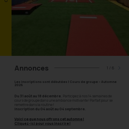
Annonces
1
/
6
Les inscriptions sont débutées | Cours de groupe – Automne
Insc
2026
s
Les 
Du 31 août au 18 décembre
, Participez à nos 14 semaines de
cours de groupe dans une ambiance motivante ! Parfait pour se
 juste
ici
Deux 
remettre dans la routine !
Inscription du 04 août au 04 septembre.
ffectuer
Voici ce que nous offrons cet automne !
Cliquez-ici pour vous inscrire !
3-5121