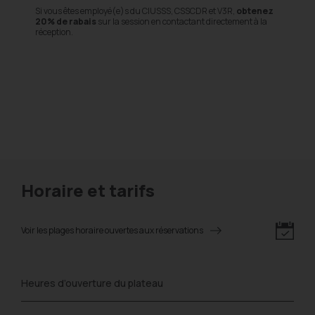
Si vous êtes employé(e)s du CIUSSS, CSSCDR et V3R,
obtenez
20% de rabais
sur la session en contactant directement à la
réception.
⚠️
In
et 0
des 
Cliqu
Insc
Insc
LDK
Horaire et tarifs
Voir les plages horaire ouvertes aux réservations
Heures d’ouverture du plateau