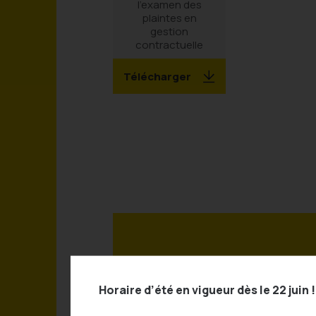
l'examen des
plaintes en
gestion
contractuelle
Télécharger
Contactez-n
Horaire d’été en vigueur dès le 22 juin !
d’informati