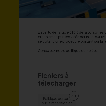
Cheerleading
Danse Country | MAB
Événement
Cheerleading
Course à pied
Glace olympique
Dekhockey
Dekhockey
Gymnase
Football
En vertu de l’article 21.0.3 de la Loi sur l
Football
Piste de course
Gymnastique
organismes publics visés par la Loi sur l’
Avant d’utiliser un plateau 
se doter d’une procédure portant sur la r
Consultez notre politique complète.
Une
réservation est obligat
accès équitable à tous.
Vous pouvez consulter les
pla
disponibles juste
ici
avant de
réception.
Fichiers à
télécharger
Merci de vous présenter ou tél
réception pour effectuer votre
Du
lundi au vendredi, de 8 h à
819-373-5121 option 0
PDF
Politique portant
sur la réception et