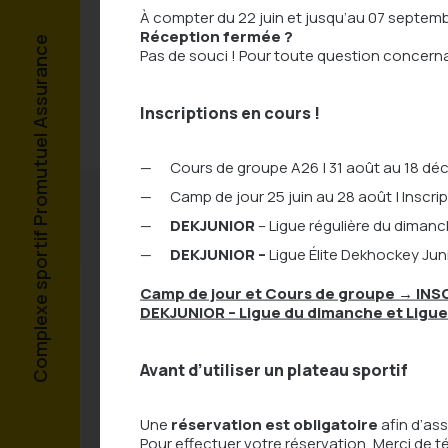
À compter du 22 juin et jusqu’au 07 septem
Réception fermée ?
Complexe sportif Promutuel Assurance
Complexe sportif Promutuel Assurance
Complexe sportif Promutuel Assurance
Complexe sportif Promutuel Assurance
Complexe sportif Promutuel Assurance
Complexe sportif Promutuel Assurance
Pas de souci ! Pour toute question concer
Inscriptions en cours !
Cours de groupe A26 | 31 août au 18 d
Camp de jour 25 juin au 28 août | Inscri
Nos installa
DEKJUNIOR
– Ligue régulière du diman
DEKJUNIOR –
Ligue Élite Dekhockey Jun
Camp de jour et Cours de groupe
→
INS
DEKJUNIOR – Ligue du dimanche et Ligue
Avant d’utiliser un plateau sportif
Une
réservation est obligatoire
afin d’ass
Pour effectuer votre réservation, Merci de t