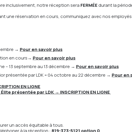
Nous
bre inclusivement, notre réception sera
FERMÉE
durant la période
nant une réservation en cours, communiquez avec nos employés
écembre
→
Pour en savoir plus
ption en cours
→
Pour en savoir plus
tions
che – 13 septembre au 13 décembre
→
Pour en savoir plus
ior présentée par LDK
–
04 octobre au 22 décembre
→
Pour en s
CRIPTION EN LIGNE
 Élite présentée par LDK
→ INSCRIPTION EN LIGNE
urer un accès équitable à tous.
éléphoner à la réception :
819-373-5121 option 0