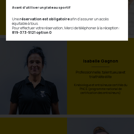
rythme
Avant d’utiliser un plateau sportif
Kinésiologue, instructrice certifiée de
Pound, YogaFit et cours de groupe
Une
réservation est obligatoire
afin d’assurer un accès
équitable à tous.
Pour effectuer votre réservation, Merci de téléphoner à la réception :
819-373-5121 option 0
Isabelle Gagnon
Professionnelle, talentueuse et
triathlète élite
Kinésiologue et entraîneuse certifiée du
PNCE (programme national de
certification des entraîneurs)