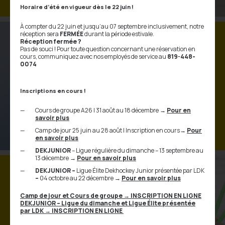
Horaire d’été en vigueur dès le 22 juin !
À compter du 22 juin et jusqu’au 07 septembre inclusivement, notre
réception sera
FERMÉE
durant la période estivale.
Réception fermée ?
Pas de souci ! Pour toute question concernant une réservation en
cours, communiquez avec nos employés de service au
819-448-
Privé : Cloé Bergeron
0074
Professionnelle, positive,
énergique et motivante
Inscriptions en cours !
Kinésiologue et entraîneuse certifiée de
Cours de groupe A26 | 31 août au 18 décembre
→
Pour en
vélo-fit et KINESIS
savoir plus
Camp de jour 25 juin au 28 août | Inscription en cours
→
Pour
en savoir plus
DEKJUNIOR
– Ligue régulière du dimanche – 13 septembre au
13 décembre
→
Pour en savoir plus
DEKJUNIOR –
Ligue Élite Dekhockey Junior présentée par LDK
–
04 octobre au 22 décembre
→
Pour en savoir plus
Privé : Isabelle Coulombe
Camp de jour et Cours de groupe
→
INSCRIPTION EN LIGNE
DEKJUNIOR – Ligue du dimanche et Ligue Élite présentée
par LDK
→ INSCRIPTION EN LIGNE
Empathique, accessible et
passionnée par la musique et le