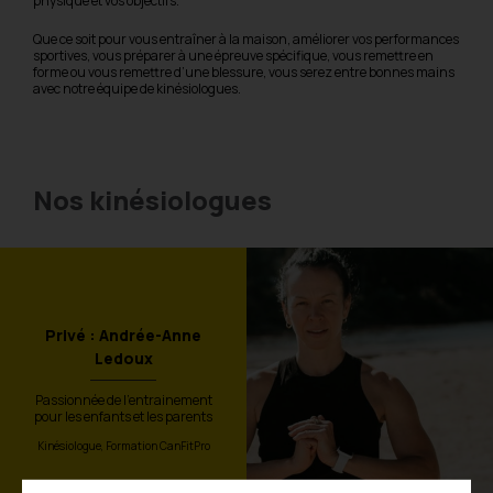
physique et vos objectifs.
Que ce soit pour vous entraîner à la maison, améliorer vos performances
sportives, vous préparer à une épreuve spécifique, vous remettre en
forme ou vous remettre d’une blessure, vous serez entre bonnes mains
avec notre équipe de kinésiologues.
Nos kinésiologues
Privé : Andrée-Anne
Ledoux
Passionnée de l'entrainement
pour les enfants et les parents
Kinésiologue, Formation CanFitPro