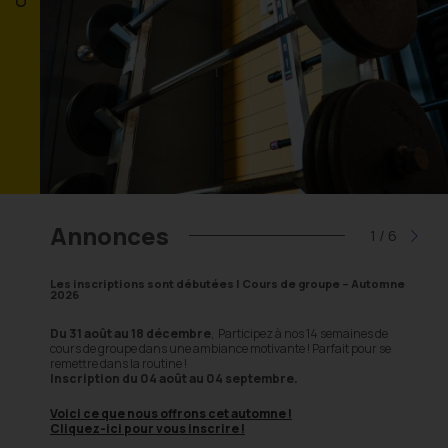
Annonces
2
/
6
Les inscriptions sont débutées | Cours de groupe – Automne
Inscri
2026
Les i
Du 31 août au 18 décembre
, Participez à nos 14 semaines de
cours de groupe dans une ambiance motivante ! Parfait pour se
uste
ici
Deux fo
remettre dans la routine !
Inscription du 04 août au 04 septembre.
L
ectuer
U
Voici ce que nous offrons cet automne !
to
Cliquez-ici pour vous inscrire !
5121
L