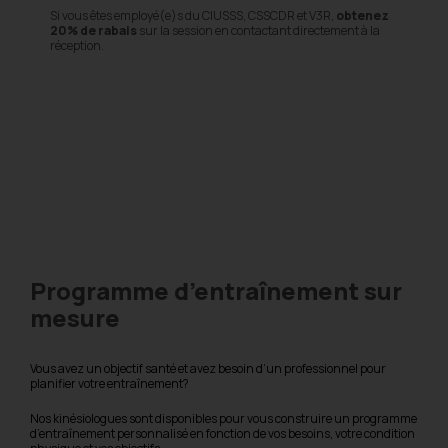
P
Si vous êtes employé(e)s du CIUSSS, CSSCDR et V3R,
obtenez
P
20% de rabais
sur la session en contactant directement à la
c
réception.
⚠️
Insc
et 08 
des pl
Clique
Inscri
Inscri
LDK
Programme d’entraînement sur
mesure
Vous avez un objectif santé et avez besoin d’un professionnel pour
planifier votre entraînement?
Nos kinésiologues sont disponibles pour vous construire un programme
d’entraînement personnalisé en fonction de vos besoins, votre condition