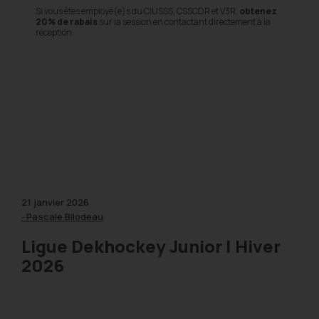
Pour les 9 à 16 ans
oyé(e)s du CIUSSS, CSSCDR et V3R,
obtenez
Pour les jeunes qui souhait
r la session en contactant directement à la
compétitif élite
.
⚠️
Inscriptions en cours jusqu
et 08 septembre (Ligue Élite
des places.
Cliquez ici pour plus de détai
Inscription Ligue régulière 
Inscription Ligue Élite Dekh
LDK
21 janvier 2026
Pascale Bilodeau
-
Ligue Dekhockey Junior | Hiver
2026