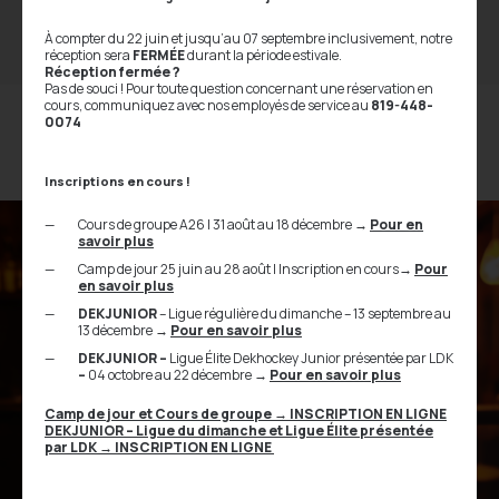
Laferté Bicycles Avis officiel de la Ville de Trois-Rivières |
Événement Fermeture de rue | Critérium 14 juin 2026 DATE
À compter du 22 juin et jusqu’au 07 septembre inclusivement, notre
: Dimanche 14 […]
réception sera
FERMÉE
durant la période estivale.
Réception fermée ?
Pas de souci ! Pour toute question concernant une réservation en
cours, communiquez avec nos employés de service au
819-448-
0074
Inscriptions en cours !
Cours de groupe A26 | 31 août au 18 décembre
→
Pour en
savoir plus
Camp de jour 25 juin au 28 août | Inscription en cours
→
Pour
en savoir plus
DEKJUNIOR
– Ligue régulière du dimanche – 13 septembre au
13 décembre
→
Pour en savoir plus
DEKJUNIOR –
Ligue Élite Dekhockey Junior présentée par LDK
–
04 octobre au 22 décembre
→
Pour en savoir plus
Camp de jour et Cours de groupe
→
INSCRIPTION EN LIGNE
DEKJUNIOR – Ligue du dimanche et Ligue Élite présentée
par LDK
→ INSCRIPTION EN LIGNE