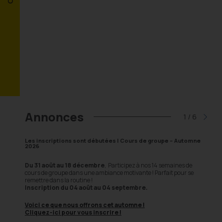
Annonces
2
/
6
 sont débutées | Cours de groupe – Automne
Inscription Dekhockey Junior|
Les inscriptions sont comm
8 décembre
, Participez à nos 14 semaines de
ans une ambiance motivante ! Parfait pour se
Deux formules sont offertes selon 
utine !
04 août au 04 septembre.
Ligue régulière du dim
Une formule parfaite pour d
s offrons cet automne !
tout l’été.
 vous inscrire !
Ligue Élite Dekhockey J