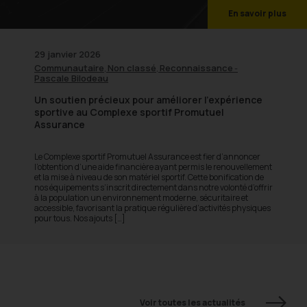
En savoir plus
29 janvier 2026
Communautaire
Non classé
Reconnaissance
,
,
-
Pascale Bilodeau
Un soutien précieux pour améliorer l’expérience
sportive au Complexe sportif Promutuel
Assurance
Le Complexe sportif Promutuel Assurance est fier d’annoncer
l’obtention d’une aide financière ayant permis le renouvellement
et la mise à niveau de son matériel sportif. Cette bonification de
nos équipements s’inscrit directement dans notre volonté d’offrir
à la population un environnement moderne, sécuritaire et
accessible, favorisant la pratique régulière d’activités physiques
pour tous. Nos ajouts […]
Voir toutes les actualités