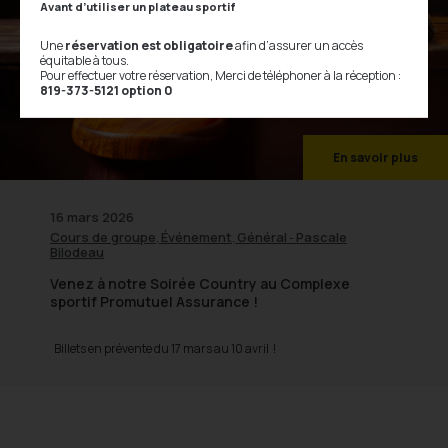
Avant d’utiliser un plateau sportif
Une
réservation est obligatoire
afin d’assurer un accès
équitable à tous.
Pour effectuer votre réservation, Merci de téléphoner à la réception :
819-373-5121 option 0
En savoir plus
16 mars 2026
Cours de groupe
Événement
Général
Pascale
,
,
-
Bilodeau
Venez à notre Soirée Country au Complexe
sportif Promutuel Assurance !
Billets en prévente du 17 mars au 10 avril !