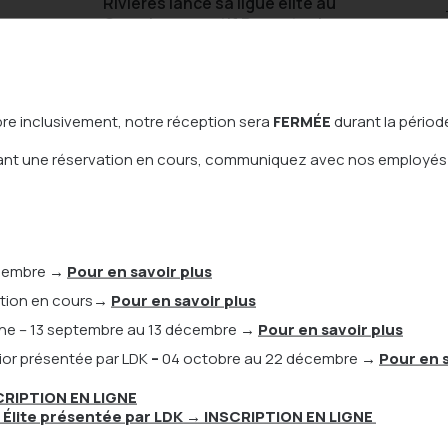
Rivières lance sa ligue élite au
Complexe sportif Promutuel
Assurance
Le dekhockey est un sport en
pleine expansion, et cette été,
bre inclusivement, notre réception sera
FERMÉE
durant la période
DEKHOCKEY JUNIOR TROIS-
RIVIÈRES lance la Ligue Élite Junior
nant une réservation en cours, communiquez avec nos employés
au Complexe sportif Promutuel
Assurance ! Une ligue compétitive
dédiée aux jeunes de 13 à 16 ans,
propulsée par NBHPA (Association
des joueurs de Hockey Balle en
Amérique du Nord). C’est
écembre
→
Pour en savoir plus
l’occasion parfaite pour les jeunes
ption en cours
→
Pour en savoir plus
[…]
che – 13 septembre au 13 décembre
→
Pour en savoir plus
ior présentée par LDK
–
04 octobre au 22 décembre
→
Pour en s
CRIPTION EN LIGNE
 Élite présentée par LDK
→ INSCRIPTION EN LIGNE