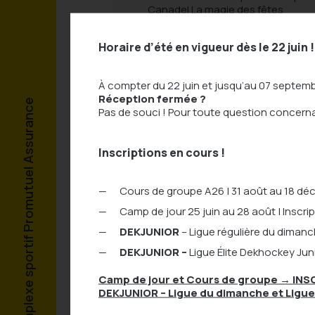
Canadel La magie des fêtes
revient au Complexe sportif
Promutuel Assurance ! ✨🎄 La
Horaire d’été en vigueur dès le 22 juin !
Foire de Noël présentée par
Canadel est de retour les 15 et 16
novembre prochains et promet
À compter du 22 juin et jusqu’au 07 septem
une fin de semaine inoubliable
Réception fermée ?
sous le thème festif de Stitch !
Complexe sportif Promutuel Assurance
Complexe sportif Promutuel Assurance
Complexe sportif Promutuel Assurance
Complexe sportif Promutuel Assurance
Complexe sportif Promutuel Assurance
Complexe sportif Promutuel Assurance
Pas de souci ! Pour toute question concer
Petits et grands auront droit à […]
Inscriptions en cours !
Cours de groupe A26 | 31 août au 18 d
Camp de jour 25 juin au 28 août | Inscri
DEKJUNIOR
– Ligue régulière du diman
DEKJUNIOR –
Ligue Élite Dekhockey Jun
Camp de jour et Cours de groupe
→
INS
DEKJUNIOR – Ligue du dimanche et Ligue