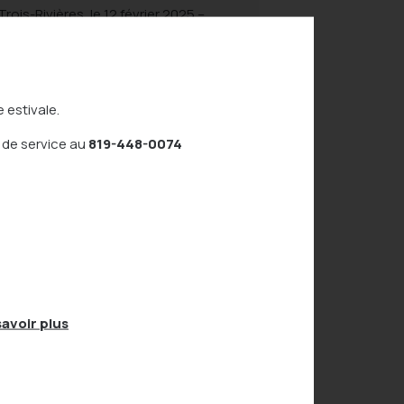
Trois-Rivières, le 12 février 2025 –
Le directeur général du Complexe
sportif, M. Dominic Filion, a
annoncé un important partenariat
avec deux mutuelles de la région
de Trois-Rivières, soit Promutuel
 estivale.
Assurance Verchères-les-Forges
et Promutuel Assurance Les
 de service au
819-448-0074
Bâtisseurs. Dès aujourd’hui,
l’organisme arborera fièrement le
nom de Complexe sportif
Promutuel Assurance et affichera
une toute nouvelle identité
visuelle. Ensemble, voyons plus
[…]
avoir plus