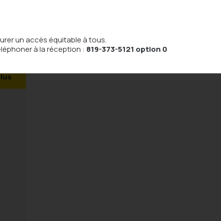
urer un accès équitable à tous.
éléphoner à la réception :
819-373-5121 option 0
plus
r