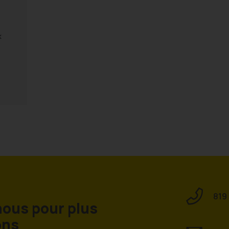
x
819
ous pour plus
ons