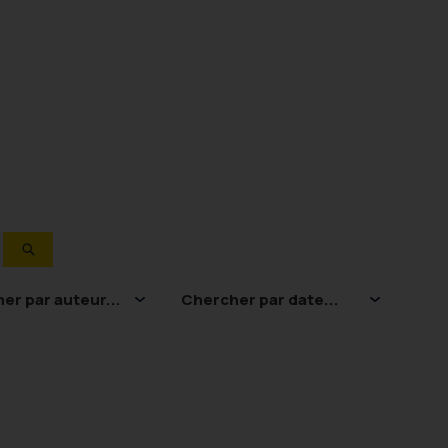
Garder
Acadé
 par auteur...
Chercher par date...