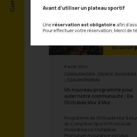
Avant d’utiliser un plateau sportif
Une
réservation est obligatoire
afin d’ass
Pour effectuer votre réservation, Merci de t
En savoir 
8 août 2024
,
,
Communautaire
Général
Nouveauté
-
Pascale Bilodeau
Un nouveau programme pour
aider notre communauté : De
l’Entraide Mur à Mur
Programme de l’Entraide Mur à Mu
du Complexe Sportif Promutuel
Assurance Le Complexe
Promutuel Assurance est plus