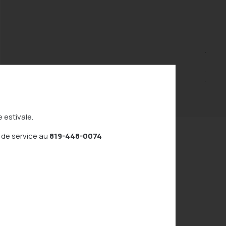
P
c
ie La Petite
⚠️
Ins
mie
régul
jusqu
Cliqu
Inscr
Inscr
prés
 estivale.
 de service au
819-448-0074