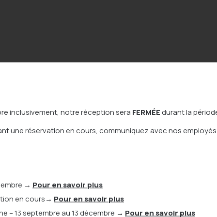
Garder
Acadé
bre inclusivement, notre réception sera
FERMÉE
durant la période
nant une réservation en cours, communiquez avec nos employés
 par auteur...
Chercher par date...
écembre
→
Pour en savoir plus
herche.
ption en cours
→
Pour en savoir plus
che – 13 septembre au 13 décembre
→
Pour en savoir plus