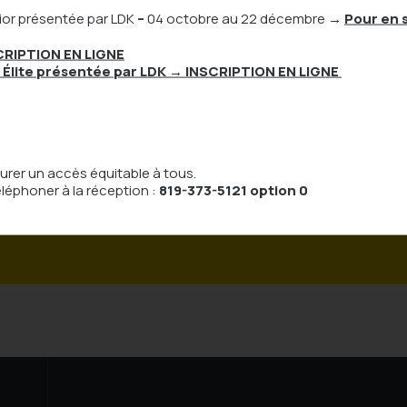
ior présentée par LDK
–
04 octobre au 22 décembre
→
Pour en s
CRIPTION EN LIGNE
 Élite présentée par LDK
→ INSCRIPTION EN LIGNE
819
ous pour plus
urer un accès équitable à tous.
ons
éléphoner à la réception :
819-373-5121 option 0
Nous