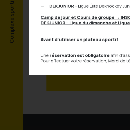
DEKJUNIOR –
Ligue Élite Dekhockey Jun
Camp de jour et Cours de groupe
→
INS
DEKJUNIOR – Ligue du dimanche et Ligue
Avant d’utiliser un plateau sportif
Contactez-n
Une
réservation est obligatoire
afin d’ass
d’informati
Pour effectuer votre réservation, Merci de t