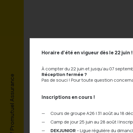
Horaire d’été en vigueur dès le 22 juin !
À compter du 22 juin et jusqu’au 07 septem
Rechercher par mot-clé...
Réception fermée ?
Complexe sportif Promutuel Assurance
Complexe sportif Promutuel Assurance
Complexe sportif Promutuel Assurance
Complexe sportif Promutuel Assurance
Complexe sportif Promutuel Assurance
Complexe sportif Promutuel Assurance
Pas de souci ! Pour toute question concer
Chercher par catégorie...
Chercher
Inscriptions en cours !
Cours de groupe A26 | 31 août au 18 d
Aucun article ne correspond à votre rec
Camp de jour 25 juin au 28 août | Inscri
DEKJUNIOR
– Ligue régulière du diman