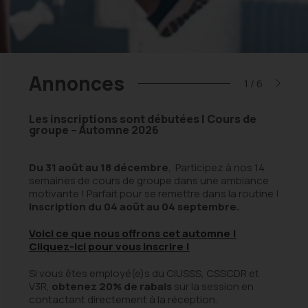
selon mon
isbee
Camp de futsal
cours
 jour multisport
horaire
Camp de baseball
ag-football
de plage
Camp de danse
Annonces
1
/
6
e dekhockey
Camp de gymnastique
Les inscriptions sont débutées | Cours de
Insc
groupe – Automne 2026
er un
Les 
Du 31 août au 18 décembre
, Participez à nos 14
key Junior
Académie Dekhockey
semaines de cours de groupe dans une ambiance
Deux 
Junior
motivante ! Parfait pour se remettre dans la routine !
a
jeune
Inscription du 04 août au 04 septembre.
L
Voici ce que nous offrons cet automne !
a
Cliquez-ici pour vous inscrire !
U
ne :
p
d’enfants
Groupes scolaires
Si vous êtes employé(e)s du CIUSSS, CSSCDR et
L
V3R,
obtenez 20% de rabais
sur la session en
p
contactant directement à la réception.