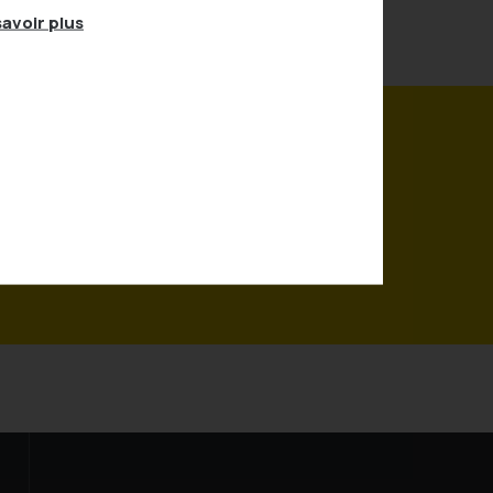
avoir plus
 373-5121 poste 6510
 rejoindre par courriel