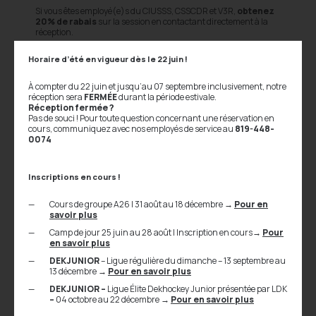
Si vous êtes employé(e)s du CIUSSS, CSSCDR et V3R,
obtenez
20% de rabais
sur la session en contactant directement à la
réception.
⚠️
In
Horaire d’été en vigueur dès le 22 juin !
et 0
des 
À compter du 22 juin et jusqu’au 07 septembre inclusivement, notre
réception sera
FERMÉE
durant la période estivale.
Cliqu
Réception fermée ?
Insc
Pas de souci ! Pour toute question concernant une réservation en
Insc
cours, communiquez avec nos employés de service au
819-448-
LDK
0074
Inscriptions en cours !
Ceci est le contenu de la page des articles.
Cours de groupe A26 | 31 août au 18 décembre
→
Pour en
savoir plus
Camp de jour 25 juin au 28 août | Inscription en cours
→
Pour
en savoir plus
DEKJUNIOR
– Ligue régulière du dimanche – 13 septembre au
Rechercher par mot-clé...
13 décembre
→
Pour en savoir plus
DEKJUNIOR –
Ligue Élite Dekhockey Junior présentée par LDK
–
04 octobre au 22 décembre
→
Pour en savoir plus
Chercher par catégorie...