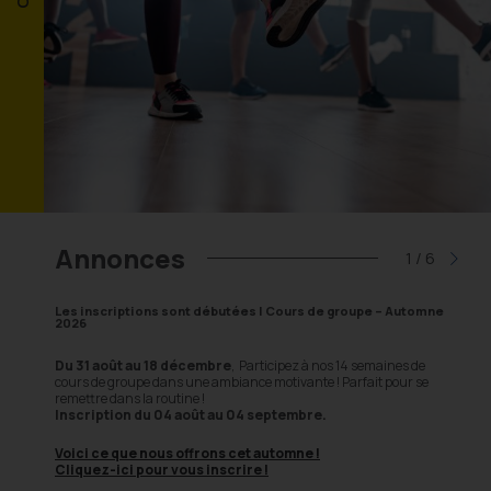
Annonces
1
/
6
Les inscriptions sont débutées | Cours de groupe – Automne
Insc
2026
s
Les 
Du 31 août au 18 décembre
, Participez à nos 14 semaines de
cours de groupe dans une ambiance motivante ! Parfait pour se
 juste
ici
Deux 
remettre dans la routine !
Inscription du 04 août au 04 septembre.
ffectuer
Voici ce que nous offrons cet automne !
Cliquez-ici pour vous inscrire !
3-5121