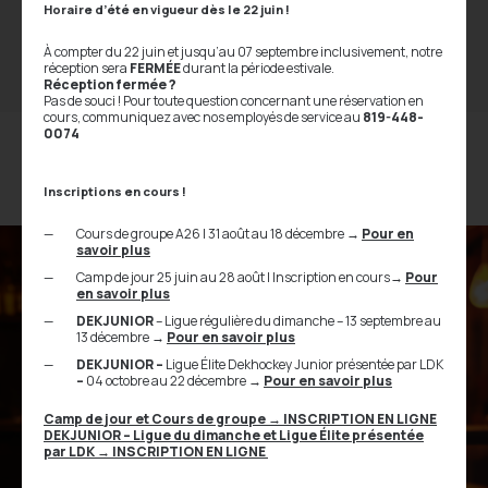
restrictions temporaires vont affecter l’accès au Complexe sportif
Horaire d’été en vigueur dès le 22 juin !
Promutuel Assurance. AVIS DE FERMETURE – CRITÉRIUM
Laferté Bicycles Avis officiel de la Ville de Trois-Rivières |
À compter du 22 juin et jusqu’au 07 septembre inclusivement, notre
Événement Fermeture de rue | Critérium 14 juin 2026 DATE
réception sera
FERMÉE
durant la période estivale.
: Dimanche 14 […]
Réception fermée ?
Pas de souci ! Pour toute question concernant une réservation en
cours, communiquez avec nos employés de service au
819-448-
0074
Inscriptions en cours !
Cours de groupe A26 | 31 août au 18 décembre
→
Pour en
savoir plus
Camp de jour 25 juin au 28 août | Inscription en cours
→
Pour
en savoir plus
DEKJUNIOR
– Ligue régulière du dimanche – 13 septembre au
13 décembre
→
Pour en savoir plus
DEKJUNIOR –
Ligue Élite Dekhockey Junior présentée par LDK
–
04 octobre au 22 décembre
→
Pour en savoir plus
Camp de jour et Cours de groupe
→
INSCRIPTION EN LIGNE
DEKJUNIOR – Ligue du dimanche et Ligue Élite présentée
par LDK
→ INSCRIPTION EN LIGNE