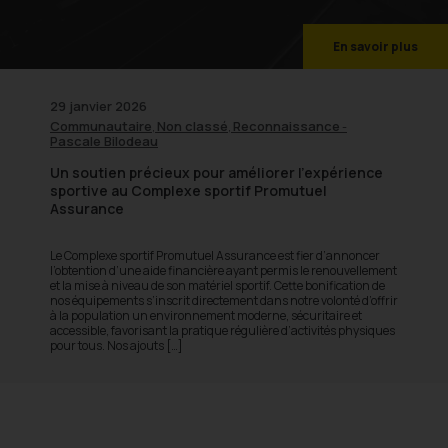
En savoir plus
29 janvier 2026
Communautaire
Non classé
Reconnaissance
,
,
-
Pascale Bilodeau
Un soutien précieux pour améliorer l’expérience
sportive au Complexe sportif Promutuel
Assurance
Le Complexe sportif Promutuel Assurance est fier d’annoncer
l’obtention d’une aide financière ayant permis le renouvellement
et la mise à niveau de son matériel sportif. Cette bonification de
nos équipements s’inscrit directement dans notre volonté d’offrir
à la population un environnement moderne, sécuritaire et
accessible, favorisant la pratique régulière d’activités physiques
pour tous. Nos ajouts […]