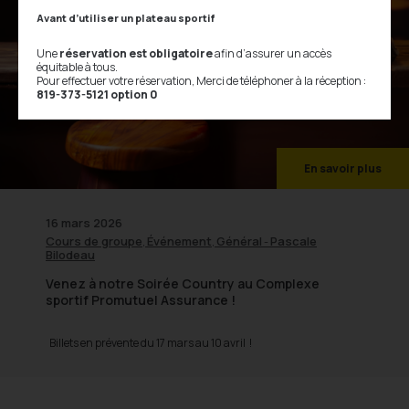
Avant d’utiliser un plateau sportif
Une
réservation est obligatoire
afin d’assurer un accès
équitable à tous.
Pour effectuer votre réservation, Merci de téléphoner à la réception :
819-373-5121 option 0
En savoir plus
16 mars 2026
Cours de groupe
Événement
Général
Pascale
,
,
-
Bilodeau
Venez à notre Soirée Country au Complexe
sportif Promutuel Assurance !
Billets en prévente du 17 mars au 10 avril !