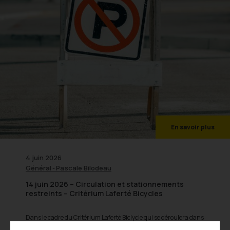
En savoir plus
4 juin 2026
Général
Pascale Bilodeau
-
14 juin 2026 – Circulation et stationnements
restreints – Critérium Laferté Bicycles
Dans le cadre du Critérium Laferté Biclycle qui se déroulera dans
notre secteur, nous souhaitons vous informer de certaines