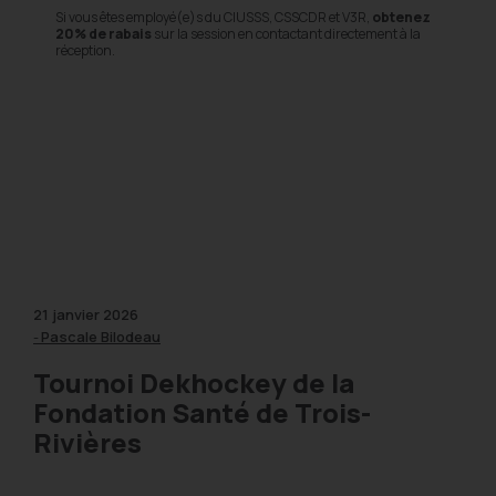
Pour les 9 à 16 ans
 et V3R,
obtenez
Pour les jeunes qui souhaitent évoluer dans un
calibr
directement à la
compétitif élite
.
⚠️
Inscriptions en cours jusqu’au 18 août (Ligue régu
et 08 septembre (Ligue Élite LDK) ou jusqu’à épuis
des places.
Cliquez ici pour plus de détails !
Inscription Ligue régulière du dimanche
Inscription Ligue Élite Dekhockey Junior 3R présent
LDK
21 janvier 2026
Pascale Bilodeau
-
Tournoi Dekhockey de la
Fondation Santé de Trois-
Rivières